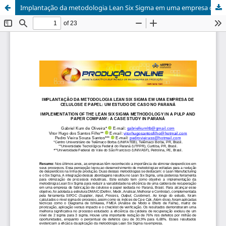
Implantação da metodologia Lean Six Sigma em uma empresa de celulose e papel