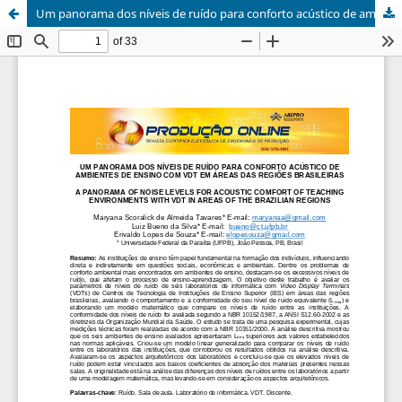
Um panorama dos níveis de ruído para conforto acústico de ambientes de ensino com vdt em áreas das regiões brasileiras