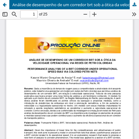
Análise de desempenho de um corredor brt sob a ótica da velocidade operacional via redes de petri coloridas