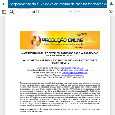
Mapeamento do fluxo de valor: estudo de caso na fabricação de produtos pet food