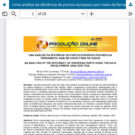
Uma análise da eficiência de portos europeus por meio da ferramenta análise envoltória de dados