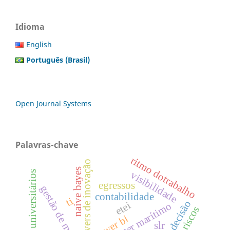
Idioma
English
Português (Brasil)
Open Journal Systems
Palavras-chave
ritmo dotrabalho
drivers de inovação
naive bayes
spin-offs universitários
visibilidade
egressos
gestão de manutenção
contabilidade
ti
etei
cluster marítimo
power bi
slr