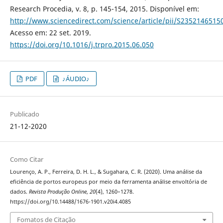
Research Procedia, v. 8, p. 145-154, 2015. Disponível em:
http://www.sciencedirect.com/science/article/pii/S235214651
Acesso em: 22 set. 2019.
https://doi.org/10.1016/j.trpro.2015.06.050
PDF
♪ÁUDIO♪
Publicado
21-12-2020
Como Citar
Lourenço, A. P., Ferreira, D. H. L., & Sugahara, C. R. (2020). Uma análise da
eficiência de portos europeus por meio da ferramenta análise envoltória de
dados.
Revista Produção Online
,
20
(4), 1260–1278.
https://doi.org/10.14488/1676-1901.v20i4.4085
Fomatos de Citação