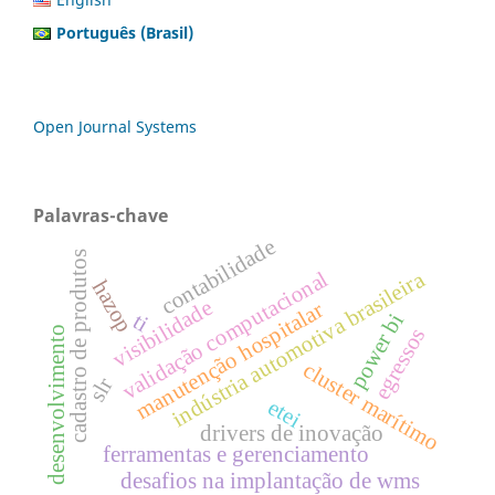
Português (Brasil)
Open Journal Systems
Palavras-chave
contabilidade
cadastro de produtos
validação computacional
indústria automotiva brasileira
hazop
visibilidade
manutenção hospitalar
ti
power bi
egressos
desenvolvimento
cluster marítimo
slr
etei
drivers de inovação
ferramentas e gerenciamento
desafios na implantação de wms