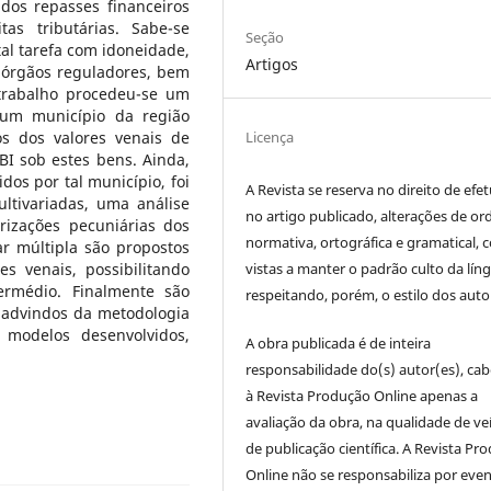
dos repasses financeiros
tas tributárias. Sabe-se
Seção
al tarefa com idoneidade,
Artigos
s órgãos reguladores, bem
trabalho procedeu-se um
um município da região
os dos valores venais de
Licença
BI sob estes bens. Ainda,
dos por tal município, foi
A Revista se reserva no direito de efet
ultivariadas, uma análise
no artigo publicado, alterações de o
rizações pecuniárias dos
normativa, ortográfica e gramatical, 
ar múltipla são propostos
vistas a manter o padrão culto da lín
s venais, possibilitando
termédio. Finalmente são
respeitando, porém, o estilo dos auto
 advindos da metodologia
 modelos desenvolvidos,
A obra publicada é de inteira
responsabilidade do(s) autor(es), ca
à Revista Produção Online apenas a
avaliação da obra, na qualidade de ve
de publicação científica. A Revista Pr
Online não se responsabiliza por even