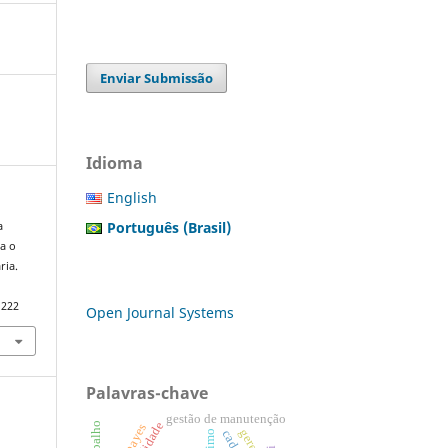
Enviar Submissão
Idioma
English
Português (Brasil)
a
ra o
ria.
1222
Open Journal Systems
Palavras-chave
gestão de manutenção