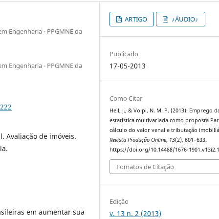
ARTIGO
♪ÁUDIO♪
em Engenharia - PPGMNE da
Publicado
em Engenharia - PPGMNE da
17-05-2013
Como Citar
1222
Heil, J., & Volpi, N. M. P. (2013). Emprego d
estatística multivariada como proposta Pa
cálculo do valor venal e tributação imobiliá
l. Avaliação de imóveis.
Revista Produção Online
,
13
(2), 601–633.
la.
https://doi.org/10.14488/1676-1901.v13i2.
Fomatos de Citação
Edição
asileiras em aumentar sua
v. 13 n. 2 (2013)