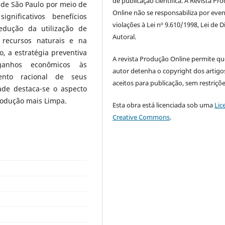
de publicação científica. A Revista Pr
 de São Paulo por meio de
Online não se responsabiliza por even
ignificativos benefícios
violações à Lei nº 9.610/1998, Lei de D
edução da utilização de
Autoral.
 recursos naturais e na
, a estratégia preventiva
A revista Produção Online permite qu
ganhos econômicos às
autor detenha o copyright dos artigo
mento racional de seus
aceitos para publicação, sem restriçõe
ade destaca-se o aspecto
rodução mais Limpa.
Esta obra está licenciada sob uma
Lic
Creative Commons
.