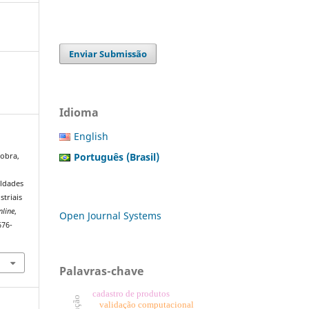
Enviar Submissão
Idioma
English
Português (Brasil)
Cobra,
.
uldades
triais
nline
,
Open Journal Systems
676-
Palavras-chave
cadastro de produtos
validação computacional