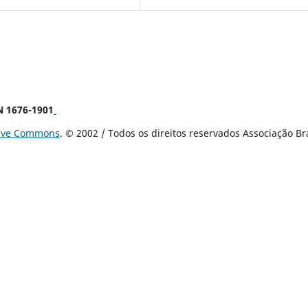
SN 1676-1901
tive Commons
. © 2002 / Todos os direitos reservados Associação B
ina (UFSC).