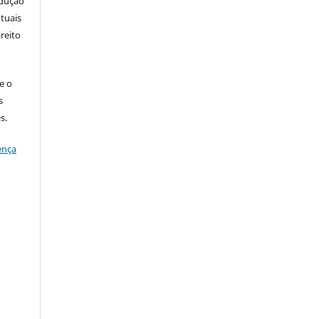
odução
tuais
ireito
e o
s
s.
ença