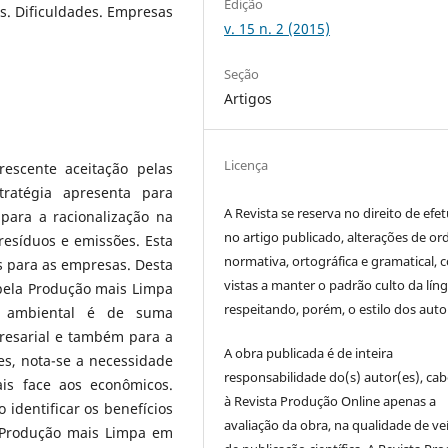
Edição
s. Dificuldades. Empresas
v. 15 n. 2 (2015)
Seção
Artigos
Licença
escente aceitação pelas
ratégia apresenta para
A Revista se reserva no direito de efet
para a racionalização na
no artigo publicado, alterações de o
resíduos e emissões. Esta
normativa, ortográfica e gramatical, 
s para as empresas. Desta
vistas a manter o padrão culto da lín
pela Produção mais Limpa
respeitando, porém, o estilo dos auto
a ambiental é de suma
resarial e também para a
A obra publicada é de inteira
s, nota-se a necessidade
responsabilidade do(s) autor(es), ca
ais face aos econômicos.
à Revista Produção Online apenas a
 identificar os benefícios
avaliação da obra, na qualidade de ve
a Produção mais Limpa em