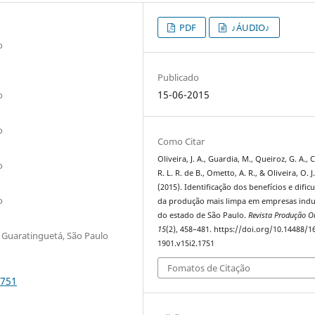
PDF
♪ÁUDIO♪
o
Publicado
15-06-2015
o
o
Como Citar
Oliveira, J. A., Guardia, M., Queiroz, G. A., 
o
R. L. R. de B., Ometto, A. R., & Oliveira, O. J
(2015). Identificação dos benefícios e dific
o
da produção mais limpa em empresas indus
do estado de São Paulo.
Revista Produção O
15
(2), 458–481. https://doi.org/10.14488/1
, Guaratinguetá, São Paulo
1901.v15i2.1751
Fomatos de Citação
1751