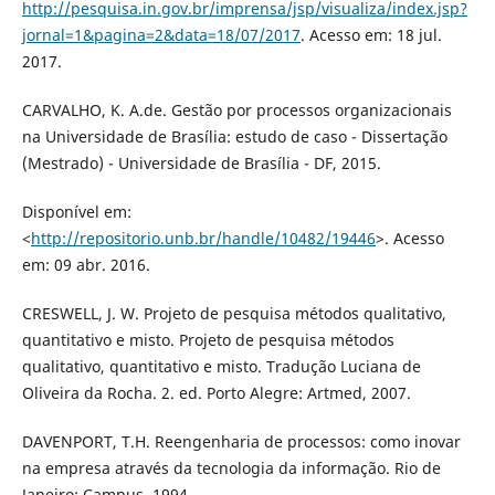
http://pesquisa.in.gov.br/imprensa/jsp/visualiza/index.jsp?
jornal=1&pagina=2&data=18/07/2017
. Acesso em: 18 jul.
2017.
CARVALHO, K. A.de. Gestão por processos organizacionais
na Universidade de Brasília: estudo de caso - Dissertação
(Mestrado) - Universidade de Brasília - DF, 2015.
Disponível em:
<
http://repositorio.unb.br/handle/10482/19446
>. Acesso
em: 09 abr. 2016.
CRESWELL, J. W. Projeto de pesquisa métodos qualitativo,
quantitativo e misto. Projeto de pesquisa métodos
qualitativo, quantitativo e misto. Tradução Luciana de
Oliveira da Rocha. 2. ed. Porto Alegre: Artmed, 2007.
DAVENPORT, T.H. Reengenharia de processos: como inovar
na empresa através da tecnologia da informação. Rio de
Janeiro: Campus, 1994.