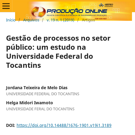
Início
/
Arquivos
/
v. 19 n. 1 (2019)
/
Artigos
Gestão de processos no setor
público: um estudo na
Universidade Federal do
Tocantins
Jordana Teixeira de Melo Dias
UNIVERSIDADE FEDERAL DO TOCANTINS
Helga Midori Iwamoto
UNIVERSIDADE FERAL DO TOCANTINS
DOI:
https://doi.org/10.14488/1676-1901.v19i1.3189