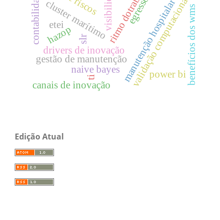
ritmo dotrabalho
visibilidade
contabilidade
egressos
validação computacional
manutenção hospitalar
cluster marítimo
benefícios dos wms
etei
hazop
slr
drivers de inovação
gestão de manutenção
naive bayes
power bi
ti
canais de inovação
Edição Atual