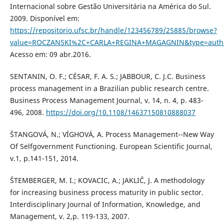
Internacional sobre Gestão Universitária na América do Sul.
2009. Disponível em:
https://repositorio.ufsc.br/handle/123456789/25885/browse?
value=ROCZANSKI%2C+CARLA+REGINA+MAGAGNIN&type=auth
Acesso em: 09 abr.2016.
SENTANIN, O. F.; CÉSAR, F. A. S.; JABBOUR, C. J.C. Business
process management in a Brazilian public research centre.
Business Process Management Journal, v. 14, n. 4, p. 483-
496, 2008.
https://doi.org/10.1108/14637150810888037
ŠTANGOVÁ, N.; VÍGHOVÁ, A. Process Management--New Way
Of Selfgovernment Functioning. European Scientific Journal,
v.1, p.141-151, 2014.
ŠTEMBERGER, M. I.; KOVACIC, A.; JAKLIČ, J. A methodology
for increasing business process maturity in public sector.
Interdisciplinary Journal of Information, Knowledge, and
Management, v. 2,p. 119-133, 2007.