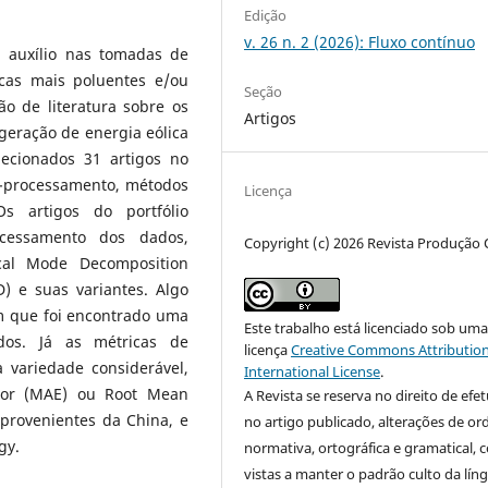
Edição
v. 26 n. 2 (2026): Fluxo contínuo
a auxílio nas tomadas de
icas mais poluentes e/ou
Seção
ão de literatura sobre os
Artigos
geração de energia eólica
lecionados 31 artigos no
ré-processamento, métodos
Licença
 artigos do portfólio
cessamento dos dados,
Copyright (c) 2026 Revista Produção 
cal Mode Decomposition
) e suas variantes. Algo
m que foi encontrado uma
Este trabalho está licenciado sob um
ados. Já as métricas de
licença
Creative Commons Attribution
variedade considerável,
International License
.
ror (MAE) ou Root Mean
A Revista se reserva no direito de efet
provenientes da China, e
no artigo publicado, alterações de o
gy.
normativa, ortográfica e gramatical, 
vistas a manter o padrão culto da lín