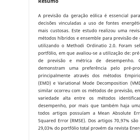
Resumo
A previsão da geração eólica é essencial par
decisões vinculadas a uso de fontes energét
mais custosas. Este estudo realizou uma revis
métodos híbridos e ensemble para previsão de 
utilizando o Methodi Ordinatio 2.0. Foram se
portfólio, em que avaliou-se a utilização de: p
de previsão e métrica de desempenho. Os
demonstram uma preferência pelo pré-pro
principalmente através dos métodos Empiri
(EMD) e Variational Mode Decomposition (VMD
similar ocorreu com os métodos de previsão, e
variedade alta entre os métodos identific
desempenho, por mais que também haja uma 
todos artigos possuíam a Mean Absolute Er
Squared Error (RMSE). Dos artigos 70,97% são 
29,03% do portfólio total provém da revista Ener