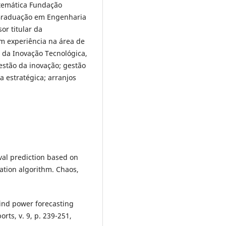
temática Fundação
, Graduação em Engenharia
or titular da
m experiência na área de
da Inovação Tecnológica,
stão da inovação; gestão
a estratégica; arranjos
rval prediction based on
ation algorithm. Chaos,
wind power forecasting
ts, v. 9, p. 239-251,