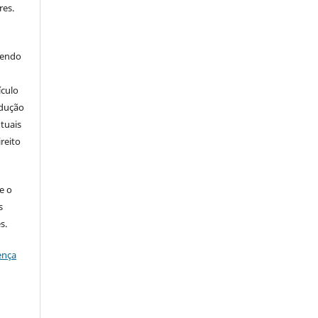
res.
bendo
ículo
odução
tuais
ireito
e o
s
s.
ença