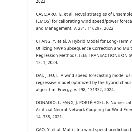
2023.
CASCIARO, G. et al. Novel strategies of Ensembl
(EMOS) for calibrating wind speed/power foreca
and Management, v. 271, 116297, 2022.
CHANG, Y. et al. A Hybrid Model for Long-Term 
Utilizing NWP Subsequence Correction and Mult
Regression Methods. IEEE TRANSACTIONS ON S
15, 1, 2024.
DAI, J. FU, L. A wind speed forecasting model us
regressive model optimized by the hybrid chao
algorithm. Energy, v. 298, 131332, 2024.
DONADIO, L. FANG, J. PORTÉ-AGEL, F. Numerical
Artificial Neural Network Coupling for Wind Ener
14, 338, 2021.
GAO, Y. et al. Multi-step wind speed prediction