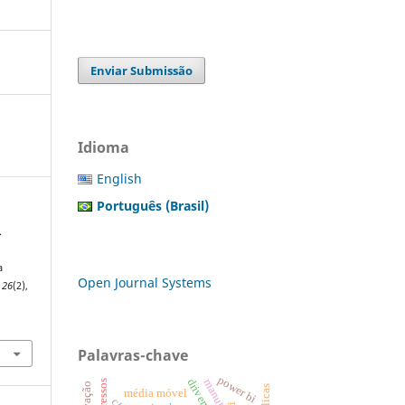
Enviar Submissão
Idioma
English
Português (Brasil)
.
a
Open Journal Systems
,
26
(2),
Palavras-chave
power bi
egressos
média móvel
ti