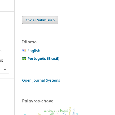
Enviar Submissão
Idioma
English
l.
Português (Brasil)
952
Open Journal Systems
Palavras-chave
egressos
serviços no brasil
hazop