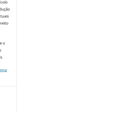
ículo
odução
tuais
ireito
e o
s
s.
ença