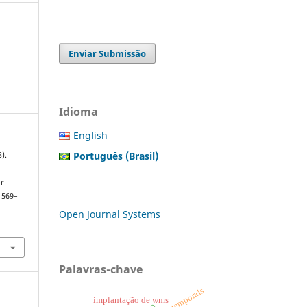
Enviar Submissão
Idioma
English
Português (Brasil)
).
or
 1569–
Open Journal Systems
Palavras-chave
séries temporais
implantação de wms