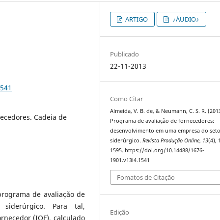
ARTIGO
♪ÁUDIO♪
Publicado
22-11-2013
1541
Como Citar
Almeida, V. B. de, & Neumann, C. S. R. (2013
ecedores. Cadeia de
Programa de avaliação de fornecedores:
desenvolvimento em uma empresa do set
siderúrgico.
Revista Produção Online
,
13
(4),
1595. https://doi.org/10.14488/1676-
1901.v13i4.1541
Fomatos de Citação
programa de avaliação de
iderúrgico. Para tal,
Edição
rnecedor (IQF), calculado