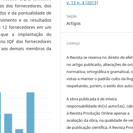
v. 13 n. 4 (2013)
os dos fornecedores, dos
idos e da pontualidade de
Seção
lvimento e os resultados
Artigos
e 12 fornecedores em um
 que a implantação do
no IQF dos fornecedores
Licença
ão aos demais membros da
A Revista se reserva no direito de efet
no artigo publicado, alterações de o
normativa, ortográfica e gramatical, 
vistas a manter o padrão culto da lín
respeitando, porém, o estilo dos auto
A obra publicada é de inteira
responsabilidade do(s) autor(es), ca
à Revista Produção Online apenas a
avaliação da obra, na qualidade de ve
de publicação científica. A Revista Pr