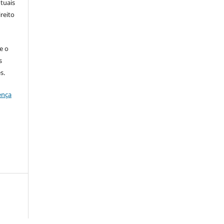
tuais
ireito
e o
s
s.
ença