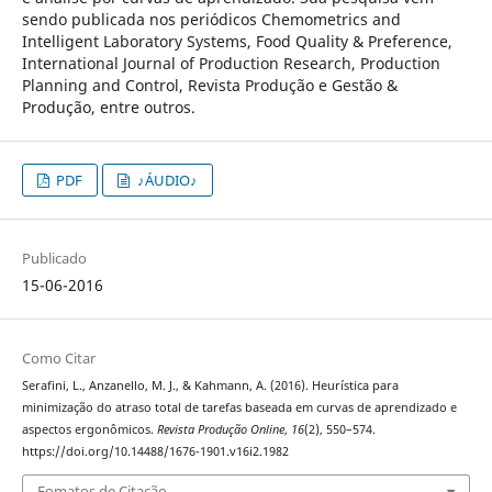
sendo publicada nos periódicos Chemometrics and
Intelligent Laboratory Systems, Food Quality & Preference,
International Journal of Production Research, Production
Planning and Control, Revista Produção e Gestão &
Produção, entre outros.
PDF
♪ÁUDIO♪
Publicado
15-06-2016
Como Citar
Serafini, L., Anzanello, M. J., & Kahmann, A. (2016). Heurística para
minimização do atraso total de tarefas baseada em curvas de aprendizado e
aspectos ergonômicos.
Revista Produção Online
,
16
(2), 550–574.
https://doi.org/10.14488/1676-1901.v16i2.1982
Fomatos de Citação