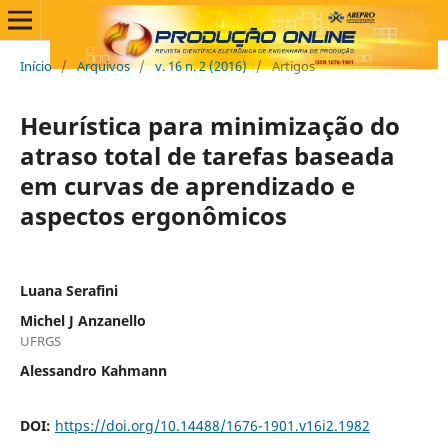
Início
/
Arquivos
/
v. 16 n. 2 (2016)
/
Artigos
Heurística para minimização do
atraso total de tarefas baseada
em curvas de aprendizado e
aspectos ergonômicos
Luana Serafini
Michel J Anzanello
UFRGS
Alessandro Kahmann
DOI:
https://doi.org/10.14488/1676-1901.v16i2.1982