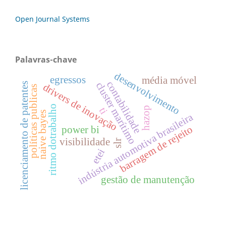
Open Journal Systems
Palavras-chave
desenvolvimento
egressos
média móvel
contabilidade
cluster marítimo
licenciamento de patentes
drivers de inovação
políticas publicas
ritmo dotrabalho
hazop
ti
naive bayes
indústria automotiva brasileira
barragem de rejeito
power bi
visibilidade
slr
etei
gestão de manutenção