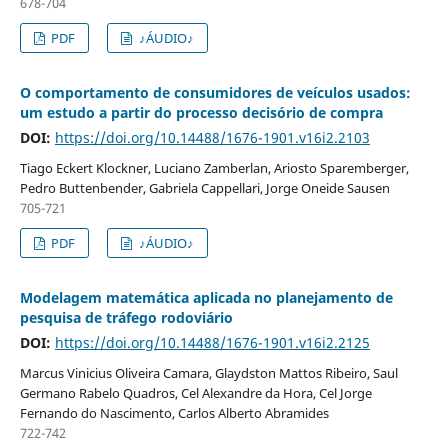
678-704
PDF
♪ÁUDIO♪
O comportamento de consumidores de veículos usados:
um estudo a partir do processo decisório de compra
DOI:
https://doi.org/10.14488/1676-1901.v16i2.2103
Tiago Eckert Klockner, Luciano Zamberlan, Ariosto Sparemberger,
Pedro Buttenbender, Gabriela Cappellari, Jorge Oneide Sausen
705-721
PDF
♪ÁUDIO♪
Modelagem matemática aplicada no planejamento de
pesquisa de tráfego rodoviário
DOI:
https://doi.org/10.14488/1676-1901.v16i2.2125
Marcus Vinicius Oliveira Camara, Glaydston Mattos Ribeiro, Saul
Germano Rabelo Quadros, Cel Alexandre da Hora, Cel Jorge
Fernando do Nascimento, Carlos Alberto Abramides
722-742