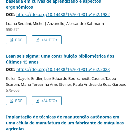
baseada em curvas de aprendizado e aspectos
ergonômicos
DOI:
https://doi.org/10.14488/1676-1901.v16i2.1982
Luana Serafini, Michel J Anzanello, Alessandro Kahmann
550-574
PDF
♪ÁUDIO♪
Lean seis sigma: uma contribuição bibliométrica dos
últimos 15 anos
DOI:
https://doi.org/10.14488/1676-1901.v16i2.2023
Kellen Dayelle Endler, Luiz Eduardo Bourscheidt, Cassius Tadeu
Scarpin, Maria Teresinha Arns Steiner, Paula Andrea da Rosa Garbuio
575-605
PDF
♪ÁUDIO♪
Implantação de técnicas de manutenção autônoma em
uma célula de manufatura de um fabricante de máquinas
agrícolas