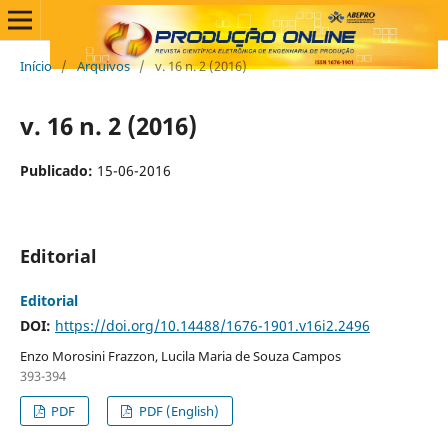
Início
/
Arquivos
/
v. 16 n. 2 (2016)
v. 16 n. 2 (2016)
Publicado:
15-06-2016
Editorial
Editorial
DOI:
https://doi.org/10.14488/1676-1901.v16i2.2496
Enzo Morosini Frazzon, Lucila Maria de Souza Campos
393-394
PDF
PDF (English)