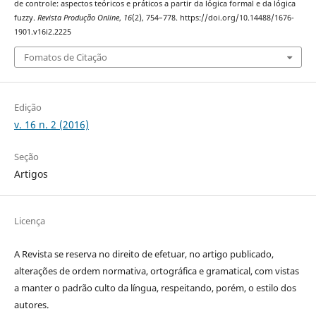
de controle: aspectos teóricos e práticos a partir da lógica formal e da lógica
fuzzy.
Revista Produção Online
,
16
(2), 754–778. https://doi.org/10.14488/1676-
1901.v16i2.2225
Fomatos de Citação
Edição
v. 16 n. 2 (2016)
Seção
Artigos
Licença
A Revista se reserva no direito de efetuar, no artigo publicado,
alterações de ordem normativa, ortográfica e gramatical, com vistas
a manter o padrão culto da língua, respeitando, porém, o estilo dos
autores.