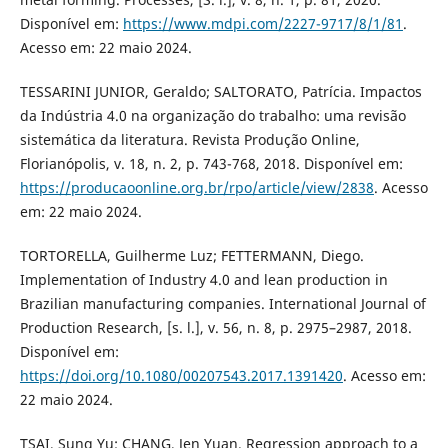
Disponível em:
https://www.mdpi.com/2227-9717/8/1/81
.
Acesso em: 22 maio 2024.
TESSARINI JUNIOR, Geraldo; SALTORATO, Patrícia. Impactos
da Indústria 4.0 na organização do trabalho: uma revisão
sistemática da literatura. Revista Produção Online,
Florianópolis, v. 18, n. 2, p. 743-768, 2018. Disponível em:
https://producaoonline.org.br/rpo/article/view/2838
. Acesso
em: 22 maio 2024.
TORTORELLA, Guilherme Luz; FETTERMANN, Diego.
Implementation of Industry 4.0 and lean production in
Brazilian manufacturing companies. International Journal of
Production Research, [s. l.], v. 56, n. 8, p. 2975–2987, 2018.
Disponível em:
https://doi.org/10.1080/00207543.2017.1391420
. Acesso em:
22 maio 2024.
TSAI, Sung Yu; CHANG, Jen Yuan. Regression approach to a