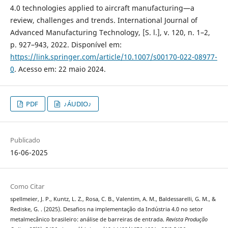
4.0 technologies applied to aircraft manufacturing—a
review, challenges and trends. International Journal of
Advanced Manufacturing Technology, [S. l.], v. 120, n. 1–2,
p. 927–943, 2022. Disponível em:
https://link.springer.com/article/10.1007/s00170-022-08977-
0
. Acesso em: 22 maio 2024.
PDF
♪ÁUDIO♪
Publicado
16-06-2025
Como Citar
spellmeier, J. P., Kuntz, L. Z., Rosa, C. B., Valentim, A. M., Baldessarelli, G. M., &
Rediske, G. . (2025). Desafios na implementação da Indústria 4.0 no setor
metalmecânico brasileiro: análise de barreiras de entrada.
Revista Produção