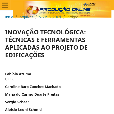
Início
/
Arquivos
/
v. 7 n. 3 (2007)
/
Artigos
INOVAÇÃO TECNOLÓGICA:
TÉCNICAS E FERRAMENTAS
APLICADAS AO PROJETO DE
EDIFICAÇÕES
Fabíola Azuma
UFPR
Caroline Barp Zanchet Machado
Maria do Carmo Duarte Freitas
Sergio Scheer
Aloísio Leoni Schmid