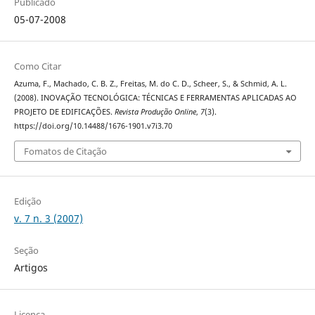
Publicado
05-07-2008
Como Citar
Azuma, F., Machado, C. B. Z., Freitas, M. do C. D., Scheer, S., & Schmid, A. L.
(2008). INOVAÇÃO TECNOLÓGICA: TÉCNICAS E FERRAMENTAS APLICADAS AO
PROJETO DE EDIFICAÇÕES.
Revista Produção Online
,
7
(3).
https://doi.org/10.14488/1676-1901.v7i3.70
Fomatos de Citação
Edição
v. 7 n. 3 (2007)
Seção
Artigos
Licença