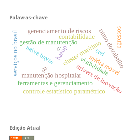
Palavras-chave
egressos
gerenciamento de riscos
ritmo dotrabalho
serviços no brasil
contabilidade
gestão de manutenção
cluster marítimo
naive bayes
hazop
ti
etei
média móvel
visibilidade
drivers de inovação
slr
manutenção hospitalar
ferramentas e gerenciamento
controle estatístico paramétrico
Edição Atual