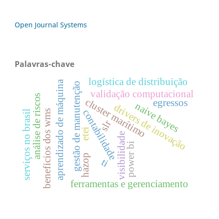
Open Journal Systems
Palavras-chave
logística de distribuição
aprendizado de máquina
gestão de manutenção
validação computacional
análise de riscos
cluster marítimo
egressos
naive bayes
drivers de inovação
contabilidade
benefícios dos wms
serviços no brasil
slr
etei
visibilidade
power bi
hazop
ti
ferramentas e gerenciamento