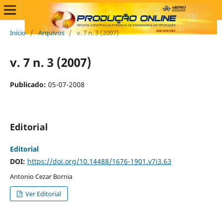
Início
/
Arquivos
/
v. 7 n. 3 (2007)
v. 7 n. 3 (2007)
Publicado:
05-07-2008
Editorial
Editorial
DOI:
https://doi.org/10.14488/1676-1901.v7i3.63
Antonio Cezar Bornia
Ver Editorial