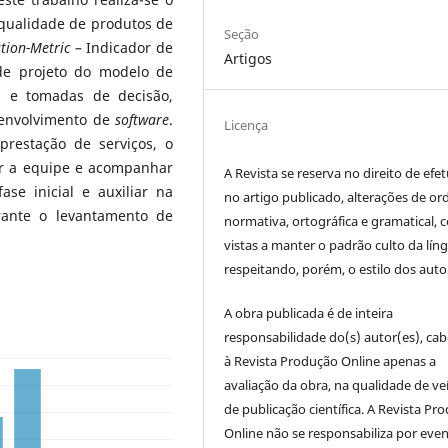
qualidade de produtos de
Seção
tion-Metric
– Indicador de
Artigos
 de projeto do modelo de
s e tomadas de decisão,
senvolvimento de
software
.
Licença
restação de serviços, o
rar a equipe e acompanhar
A Revista se reserva no direito de efet
se inicial e auxiliar na
no artigo publicado, alterações de o
ante o levantamento de
normativa, ortográfica e gramatical, 
vistas a manter o padrão culto da lín
respeitando, porém, o estilo dos auto
A obra publicada é de inteira
responsabilidade do(s) autor(es), ca
à Revista Produção Online apenas a
avaliação da obra, na qualidade de ve
de publicação científica. A Revista Pr
Online não se responsabiliza por even