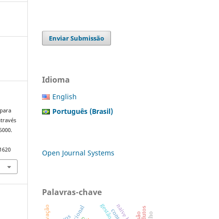
Enviar Submissão
Idioma
English
Português (Brasil)
 para
através
5000.
.1620
Open Journal Systems
Palavras-chave
naive bayes