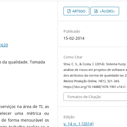
ARTIGO
♪ÁUDIO♪
Publicado
15-02-2014
.1620
Como Citar
o da qualidade. Tomada
Shia, C. S., & Costa, I. (2014). Sistema fuzzy
análise de riscos em projetos de software 
dos atributos da norma de qualidade iso 2
Revista Produção Online
,
14
(1), 321–343.
https://doi.org/10.14488/1676-1901.v14.i1
Fomatos de Citação
erviços na área de TI, as
belecer uma métrica ou
Edição
r de forma mensurável os
v. 14 n. 1 (2014)
ste trabalho realiza-se o