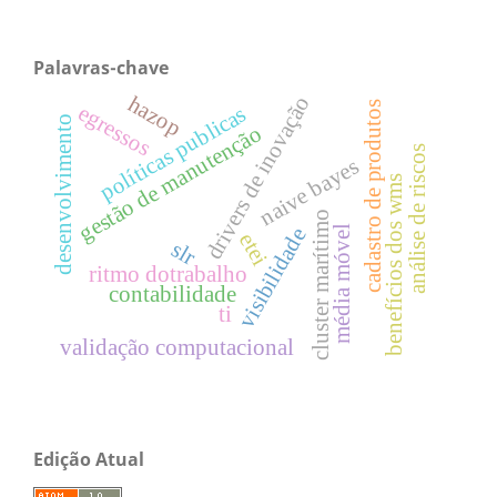
Palavras-chave
hazop
drivers de inovação
cadastro de produtos
egressos
políticas publicas
desenvolvimento
gestão de manutenção
análise de riscos
naive bayes
benefícios dos wms
cluster marítimo
média móvel
visibilidade
etei
slr
ritmo dotrabalho
contabilidade
ti
validação computacional
Edição Atual