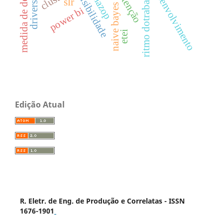
medida de desempenho
desenvolvimento
ritmo dotrabalho
visibilidade
hazop
slr
naive bayes
power bi
etei
Edição Atual
R. Eletr. de Eng. de Produção e Correlatas - ISSN
1676-1901