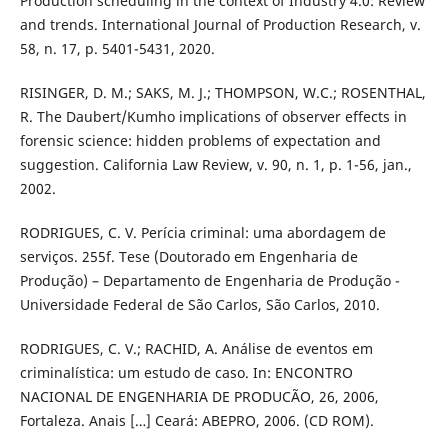
Production scheduling in the context of Industry 4.0: Review
and trends. International Journal of Production Research, v.
58, n. 17, p. 5401-5431, 2020.
RISINGER, D. M.; SAKS, M. J.; THOMPSON, W.C.; ROSENTHAL,
R. The Daubert/Kumho implications of observer effects in
forensic science: hidden problems of expectation and
suggestion. California Law Review, v. 90, n. 1, p. 1-56, jan.,
2002.
RODRIGUES, C. V. Perícia criminal: uma abordagem de
serviços. 255f. Tese (Doutorado em Engenharia de
Produção) – Departamento de Engenharia de Produção -
Universidade Federal de São Carlos, São Carlos, 2010.
RODRIGUES, C. V.; RACHID, A. Análise de eventos em
criminalística: um estudo de caso. In: ENCONTRO
NACIONAL DE ENGENHARIA DE PRODUCÃO, 26, 2006,
Fortaleza. Anais […] Ceará: ABEPRO, 2006. (CD ROM).