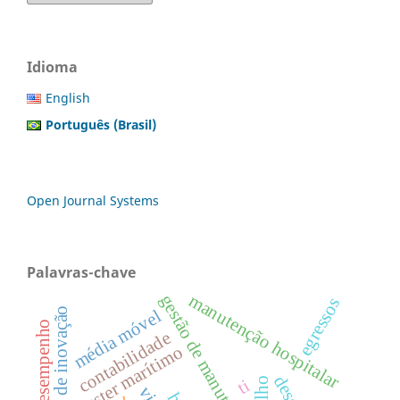
Idioma
English
Português (Brasil)
Open Journal Systems
Palavras-chave
manutenção hospitalar
gestão de manutenção
egressos
drivers de inovação
média móvel
contabilidade
cluster marítimo
ti