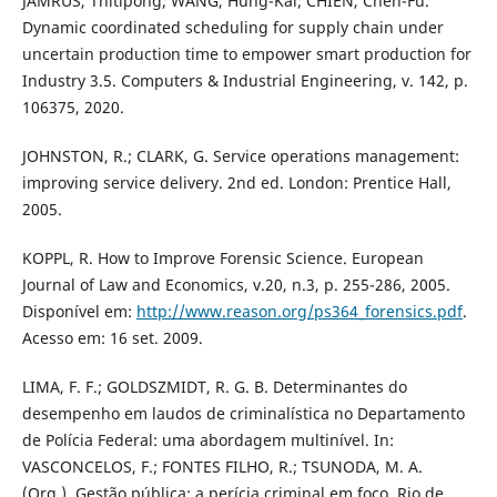
JAMRUS, Thitipong; WANG, Hung-Kai; CHIEN, Chen-Fu.
Dynamic coordinated scheduling for supply chain under
uncertain production time to empower smart production for
Industry 3.5. Computers & Industrial Engineering, v. 142, p.
106375, 2020.
JOHNSTON, R.; CLARK, G. Service operations management:
improving service delivery. 2nd ed. London: Prentice Hall,
2005.
KOPPL, R. How to Improve Forensic Science. European
Journal of Law and Economics, v.20, n.3, p. 255-286, 2005.
Disponível em:
http://www.reason.org/ps364_forensics.pdf
.
Acesso em: 16 set. 2009.
LIMA, F. F.; GOLDSZMIDT, R. G. B. Determinantes do
desempenho em laudos de criminalística no Departamento
de Polícia Federal: uma abordagem multinível. In:
VASCONCELOS, F.; FONTES FILHO, R.; TSUNODA, M. A.
(Org.). Gestão pública: a perícia criminal em foco. Rio de