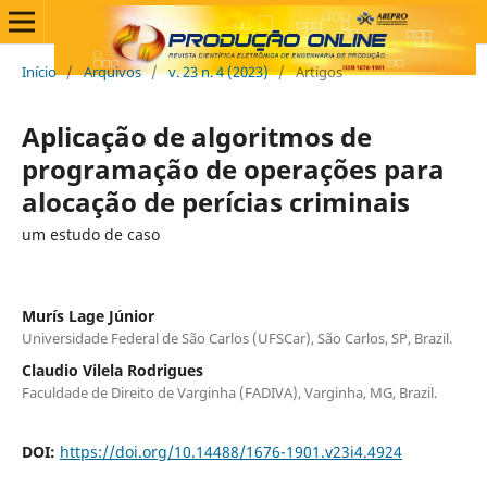
Início
/
Arquivos
/
v. 23 n. 4 (2023)
/
Artigos
Aplicação de algoritmos de
programação de operações para
alocação de perícias criminais
um estudo de caso
Murís Lage Júnior
Universidade Federal de São Carlos (UFSCar), São Carlos, SP, Brazil.
Claudio Vilela Rodrigues
Faculdade de Direito de Varginha (FADIVA), Varginha, MG, Brazil.
DOI:
https://doi.org/10.14488/1676-1901.v23i4.4924