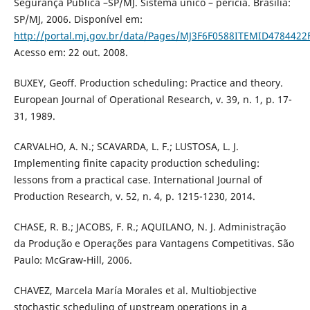
Segurança Pública –SP/MJ. Sistema único – perícia. Brasília:
SP/MJ, 2006. Disponível em:
http://portal.mj.gov.br/data/Pages/MJ3F6F0588ITEMID4784
Acesso em: 22 out. 2008.
BUXEY, Geoff. Production scheduling: Practice and theory.
European Journal of Operational Research, v. 39, n. 1, p. 17-
31, 1989.
CARVALHO, A. N.; SCAVARDA, L. F.; LUSTOSA, L. J.
Implementing finite capacity production scheduling:
lessons from a practical case. International Journal of
Production Research, v. 52, n. 4, p. 1215-1230, 2014.
CHASE, R. B.; JACOBS, F. R.; AQUILANO, N. J. Administração
da Produção e Operações para Vantagens Competitivas. São
Paulo: McGraw-Hill, 2006.
CHAVEZ, Marcela María Morales et al. Multiobjective
stochastic scheduling of upstream operations in a