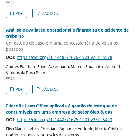
5522
PDF
♪ÁUDIO♪
Análise e avaliação operacional e financeira de acidente de
trabalho
um estudo de caso em uma concessionária de veículos
pesados
DOI:
https://doi.org/10.14488/1676-1901.v26i1.5578
Andres Eberhard Friedl Ackermann, Mateus Smaniotto Arnhold ,
Vinicius da Rosa Pepe
5578
PDF
♪ÁUDIO♪
Filosofia Lean Office aplicada à gestão de estoque de
consumíveis em uma empresa do setor óleo & gás
DOI:
https://doi.org/10.14488/1676-1901.v26i1.5423
Elisa Nami Harbes, Christiane Aguiar de Andrade, Marcia Cristina
Rodrigues Cova, Nilson Sales dos Santos