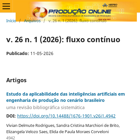
Início
/
Arquivos
/
v. 26 n. 1 (2026): fluxo contínuo
v. 26 n. 1 (2026): fluxo contínuo
Publicado:
11-05-2026
Artigos
Estudo da aplicabilidade das inteligências artificiais em
engenharia de produção no cenário brasileiro
uma revisão bibliográfica sistemática
DOI:
https://doi.org/10.14488/1676-1901.v26i1.4942
Vivian Delmute Rodrigues, Sandra Cristina Marchiori de Brito,
Elizangela Velozo Saes, Elida de Paula Moraes Corveloni
4942