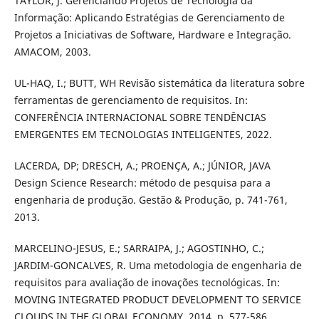
TAYLOR, J. Gerenciando Projetos de Tecnologia da
Informação: Aplicando Estratégias de Gerenciamento de
Projetos a Iniciativas de Software, Hardware e Integração.
AMACOM, 2003.
UL-HAQ, I.; BUTT, WH Revisão sistemática da literatura sobre
ferramentas de gerenciamento de requisitos. In:
CONFERÊNCIA INTERNACIONAL SOBRE TENDÊNCIAS
EMERGENTES EM TECNOLOGIAS INTELIGENTES, 2022.
LACERDA, DP; DRESCH, A.; PROENÇA, A.; JÚNIOR, JAVA
Design Science Research: método de pesquisa para a
engenharia de produção. Gestão & Produção, p. 741-761,
2013.
MARCELINO-JESUS, E.; SARRAIPA, J.; AGOSTINHO, C.;
JARDIM-GONCALVES, R. Uma metodologia de engenharia de
requisitos para avaliação de inovações tecnológicas. In:
MOVING INTEGRATED PRODUCT DEVELOPMENT TO SERVICE
CLOUDS IN THE GLOBAL ECONOMY, 2014. p. 577-586.