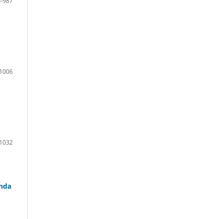
-987
1006
1032
anda