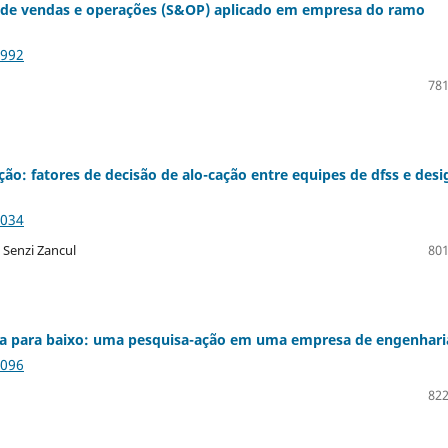
de vendas e operações (S&OP) aplicado em empresa do ramo
1992
781
ção: fatores de decisão de alo-cação entre equipes de dfss e desi
2034
 Senzi Zancul
801
ma para baixo: uma pesquisa-ação em uma empresa de engenhari
2096
822