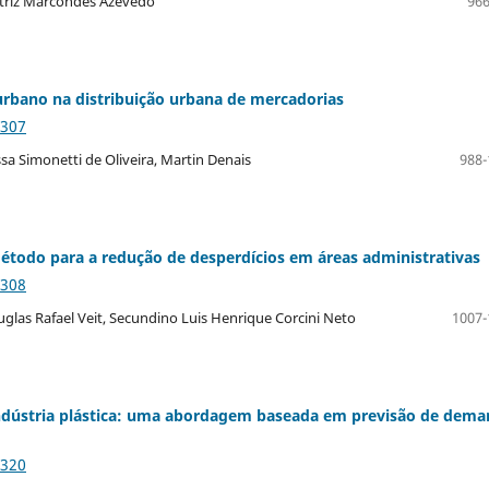
atriz Marcondes Azevedo
966
 urbano na distribuição urbana de mercadorias
2307
issa Simonetti de Oliveira, Martin Denais
988-
método para a redução de desperdícios em áreas administrativas
2308
las Rafael Veit, Secundino Luis Henrique Corcini Neto
1007-
ndústria plástica: uma abordagem baseada em previsão de dem
2320