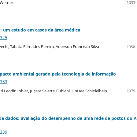
 Werner
1033-
: um estudo em casos da área médica
2325
chi, Tábata Fernades Pereira, Aneirson Francisco Silva
1058-
pacto ambiental gerado pela tecnologia de informação
2333
i Leodir Lobler, Juçara Salette Gubiani, UnHee Schiefelbein
1079-
a de dados: avaliação do desempenho de uma rede de postos do A
2339