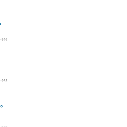
a
-946
-965
do