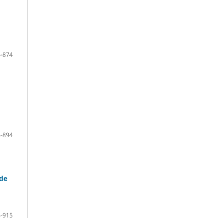
-874
-894
 de
-915