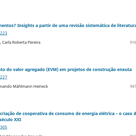
mentos? Insights a partir de uma revisão sistemática de literatur
2223
, Carla Roberta Pereira
916
nto do valor agregado (EVM) em projetos de construção enxuta
2227
 Fernando Mählmann Heineck
947
 criação de cooperativa de consumo de energia elétrica – o caso 
século XXI
2305