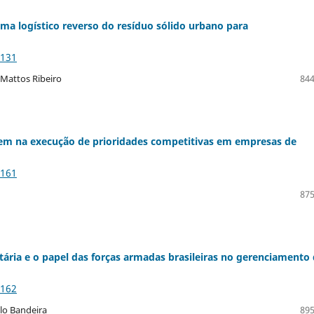
a logístico reverso do resíduo sólido urbano para
2131
 Mattos Ribeiro
844
tem na execução de prioridades competitivas em empresas de
2161
875
itária e o papel das forças armadas brasileiras no gerenciamento
2162
lo Bandeira
895