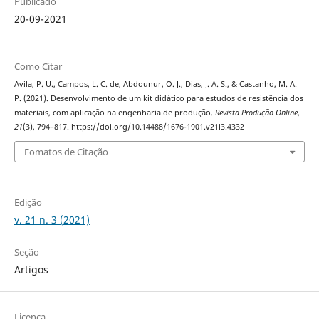
Publicado
20-09-2021
Como Citar
Avila, P. U., Campos, L. C. de, Abdounur, O. J., Dias, J. A. S., & Castanho, M. A.
P. (2021). Desenvolvimento de um kit didático para estudos de resistência dos
materiais, com aplicação na engenharia de produção.
Revista Produção Online
,
21
(3), 794–817. https://doi.org/10.14488/1676-1901.v21i3.4332
Fomatos de Citação
Edição
v. 21 n. 3 (2021)
Seção
Artigos
Licença