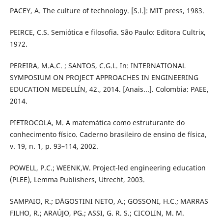
PACEY, A. The culture of technology. [S.l.]: MIT press, 1983.
PEIRCE, C.S. Semiótica e filosofia. São Paulo: Editora Cultrix,
1972.
PEREIRA, M.A.C. ; SANTOS, C.G.L. In: INTERNATIONAL
SYMPOSIUM ON PROJECT APPROACHES IN ENGINEERING
EDUCATION MEDELLÍN, 42., 2014. [Anais...]. Colombia: PAEE,
2014.
PIETROCOLA, M. A matemática como estruturante do
conhecimento físico. Caderno brasileiro de ensino de física,
v. 19, n. 1, p. 93–114, 2002.
POWELL, P.C.; WEENK,W. Project-led engineering education
(PLEE), Lemma Publishers, Utrecht, 2003.
SAMPAIO, R.; D´AGOSTINI NETO, A.; GOSSONI, H.C.; MARRAS
FILHO, R.; ARAÚJO, PG.; ASSI, G. R. S.; CICOLIN, M. M.