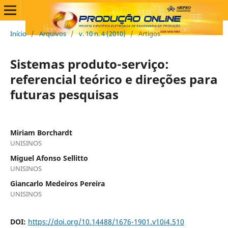
Início
/
Arquivos
/
v. 10 n. 4 (2010)
/
Artigos
Sistemas produto-serviço:
referencial teórico e direções para
futuras pesquisas
Miriam Borchardt
UNISINOS
Miguel Afonso Sellitto
UNISINOS
Giancarlo Medeiros Pereira
UNISINOS
DOI:
https://doi.org/10.14488/1676-1901.v10i4.510