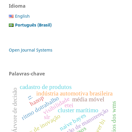
Idioma
English
Português (Brasil)
Open Journal Systems
Palavras-chave
cadastro de produtos
Árvore de decisão
indústria automotiva brasileira
hazop
ti
ritmo dotrabalho
visibilidade
média móvel
benefícios dos wms
etei
gestão de manutenção
cluster marítimo
naive bayes
drivers de inovação
slr
power bi