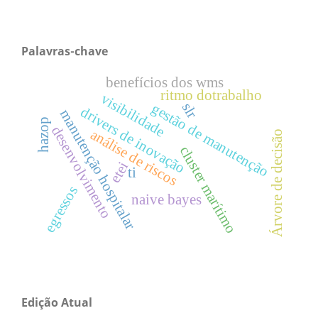
Palavras-chave
benefícios dos wms
ritmo dotrabalho
visibilidade
gestão de manutenção
slr
drivers de inovação
manutenção hospitalar
hazop
desenvolvimento
análise de riscos
Árvore de decisão
cluster marítimo
etei
ti
egressos
naive bayes
Edição Atual