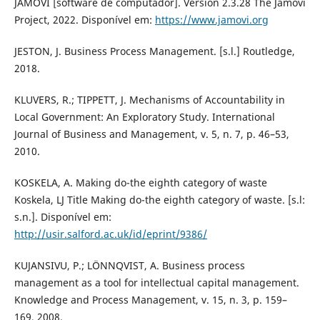
JAMOVI [software de computador]. Version 2.3.28 The Jamovi
Project, 2022. Disponível em:
https://www.jamovi.org
JESTON, J. Business Process Management. [s.l.] Routledge,
2018.
KLUVERS, R.; TIPPETT, J. Mechanisms of Accountability in
Local Government: An Exploratory Study. International
Journal of Business and Management, v. 5, n. 7, p. 46–53,
2010.
KOSKELA, A. Making do-the eighth category of waste
Koskela, LJ Title Making do-the eighth category of waste. [s.l:
s.n.]. Disponível em:
http://usir.salford.ac.uk/id/eprint/9386/
KUJANSIVU, P.; LÖNNQVIST, A. Business process
management as a tool for intellectual capital management.
Knowledge and Process Management, v. 15, n. 3, p. 159–
169, 2008.