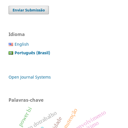
Enviar Submissão
Idioma
English
Português (Brasil)
Open Journal Systems
Palavras-chave
power bi
desenvolvimento
ritmo dotrabalho