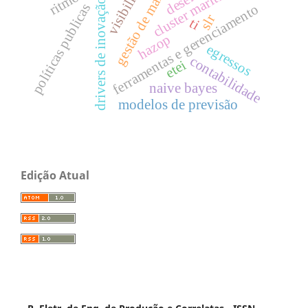
gestão de manutenção
visibilidade
cluster marítimo
drivers de inovação
políticas publicas
ferramentas e gerenciamento
slr
ti
hazop
egressos
contabilidade
etei
naive bayes
modelos de previsão
Edição Atual