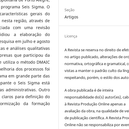
o programa Seis Sigma. O
Seção
aracterísticas gerais do
Artigos
nesta região, através de
iciada com uma revisão
sidiou a elaboração do
Licença
esquisa em julho e agosto
as e análises qualitativas
A Revista se reserva no direito de efet
presas que participou da
no artigo publicado, alterações de o
e utiliza o método DMAIC
normativa, ortográfica e gramatical, 
elhoria dos processos foi
vistas a manter o padrão culto da lín
ama em grande parte das
respeitando, porém, o estilo dos auto
pante o Seis Sigma está
as administrativas. Outro
A obra publicada é de inteira
s claros para definição do
responsabilidade do(s) autor(es), ca
formização da formação
à Revista Produção Online apenas a
avaliação da obra, na qualidade de ve
de publicação científica. A Revista Pr
Online não se responsabiliza por even