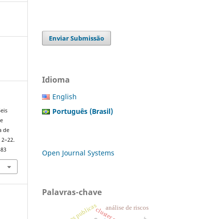
Enviar Submissão
Idioma
English
Português (Brasil)
Seis
ze
a de
, 2–22.
583
Open Journal Systems
Palavras-chave
políticas publicas
análise de riscos