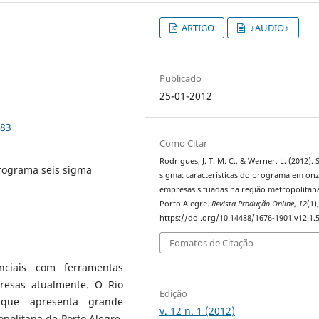
ARTIGO
♪AUDIO♪
Publicado
25-01-2012
583
Como Citar
Rodrigues, J. T. M. C., & Werner, L. (2012). 
programa seis sigma
sigma: características do programa em on
empresas situadas na região metropolitan
Porto Alegre.
Revista Produção Online
,
12
(1)
https://doi.org/10.14488/1676-1901.v12i1.
Fomatos de Citação
nciais com ferramentas
presas atualmente. O Rio
Edição
que apresenta grande
v. 12 n. 1 (2012)
opolitana de Porto Alegre,