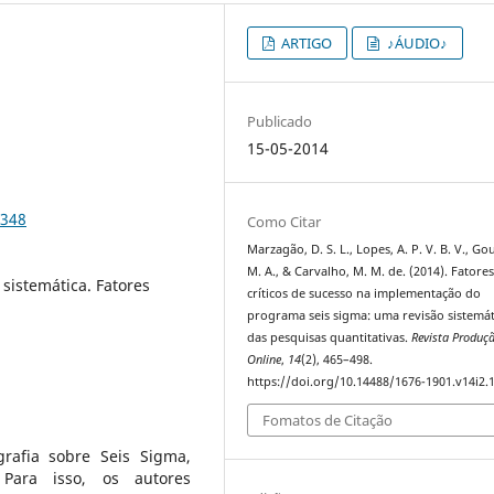
ARTIGO
♪ÁUDIO♪
Publicado
15-05-2014
1348
Como Citar
Marzagão, D. S. L., Lopes, A. P. V. B. V., Go
M. A., & Carvalho, M. M. de. (2014). Fatore
sistemática. Fatores
críticos de sucesso na implementação do
programa seis sigma: uma revisão sistemát
das pesquisas quantitativas.
Revista Produç
Online
,
14
(2), 465–498.
https://doi.org/10.14488/1676-1901.v14i2.
Fomatos de Citação
grafia sobre Seis Sigma,
. Para isso, os autores