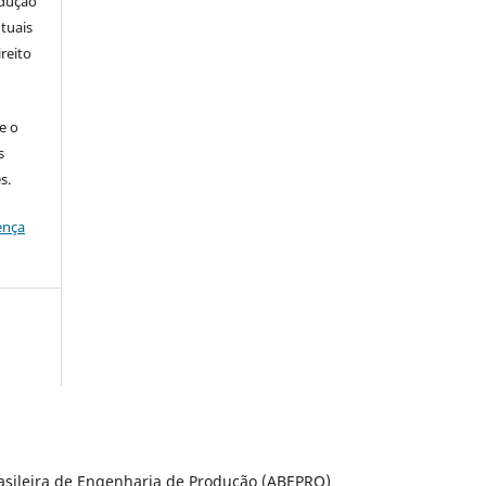
odução
tuais
ireito
e o
s
s.
ença
rasileira de Engenharia de Produção (ABEPRO)