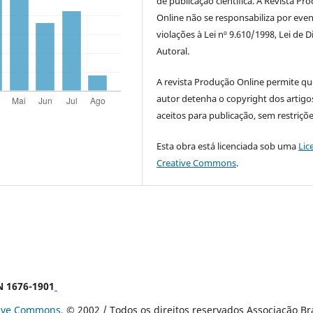
de publicação científica. A Revista Pr
Online não se responsabiliza por even
violações à Lei nº 9.610/1998, Lei de D
Autoral.
A revista Produção Online permite qu
autor detenha o copyright dos artigo
aceitos para publicação, sem restriçõe
Esta obra está licenciada sob uma
Lic
Creative Commons
.
SN 1676-1901
tive Commons
. © 2002 / Todos os direitos reservados Associação B