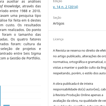
Edição
a auxiliar as análises
 of Knowledge
, através das
v. 14 n. 2 (2014)
ríodo entre 1988 e 2010.
davam uma pesquisa tipo
Seção
ise foi feita em 6 destes
Artigos
em custo. Os resultados
ram realizados. Do ponto
ões foram o tamanho das
adas. Os quatro fatores
Licença
rados foram: cultura da
 seleção de projetos e
A Revista se reserva no direito de efet
ontrado entre Seis Sigma
no artigo publicado, alterações de o
com a Gestão de Portfólio.
normativa, ortográfica e gramatical, 
vistas a manter o padrão culto da lín
respeitando, porém, o estilo dos auto
A obra publicada é de inteira
responsabilidade do(s) autor(es), ca
à Revista Produção Online apenas a
avaliação da obra, na qualidade de ve