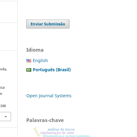
Enviar Submissão
Idioma
English
Português (Brasil)
uvêa,
s
ica
ão
Open Journal Systems
1348
Palavras-chave
hazop
análise de riscos
implantação de wms
ferramentas e gerenciamento