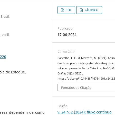
PDF
♪ÁUDIO♪
Brasil.
Publicado
17-06-2024
Brasil.
Como Citar
5220
Carvalho, E. C., & Mazzotti, M. (2024). Apli
das boas práticas de gestão de estoques 
microempresa de Santa Catarina.
Revista P
ole de Estoque,
Online
,
24
(2), 5220 .
https://doi.org/10.14488/1676-1901.v24i2.
Fomatos de Citação
Edição
v. 24 n. 2 (2024): fluxo contínuo
mpresa dependem de como