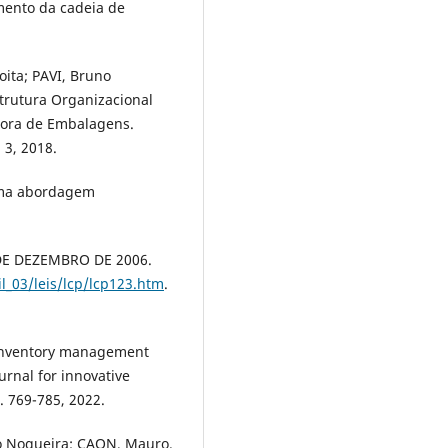
mento da cadeia de
ita; PAVI, Bruno
strutura Organizacional
dora de Embalagens.
 3, 2018.
uma abordagem
 DE DEZEMBRO DE 2006.
il_03/leis/lcp/lcp123.htm
.
 Inventory management
urnal for innovative
 769-785, 2022.
o Nogueira; CAON, Mauro.