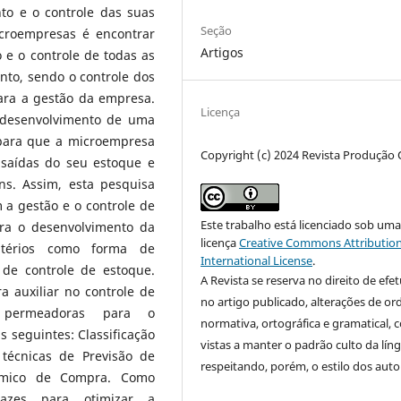
to e o controle das suas
Seção
icroempresas é encontrar
Artigos
 e o controle de todas as
nto, sendo o controle dos
ara a gestão da empresa.
Licença
o desenvolvimento de uma
 para que a microempresa
Copyright (c) 2024 Revista Produção 
 saídas do seu estoque e
ns. Assim, esta pesquisa
a gestão e o controle de
Este trabalho está licenciado sob um
ara o desenvolvimento da
licença
Creative Commons Attribution
itérios como forma de
International License
.
de controle de estoque.
A Revista se reserva no direito de efet
a auxiliar no controle de
no artigo publicado, alterações de o
s permeadoras para o
normativa, ortográfica e gramatical, 
 seguintes: Classificação
vistas a manter o padrão culto da lín
 técnicas de Previsão de
respeitando, porém, o estilo dos auto
ômico de Compra. Como
icazes para otimizar a