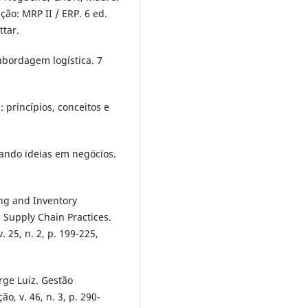
ão: MRP II / ERP. 6 ed.
ttar.
abordagem logística. 7
 princípios, conceitos e
ndo ideias em negócios.
ing and Inventory
Supply Chain Practices.
 25, n. 2, p. 199-225,
rge Luiz. Gestão
o, v. 46, n. 3, p. 290-