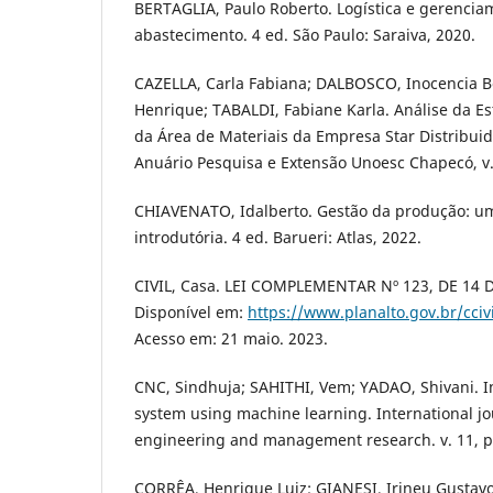
BERTAGLIA, Paulo Roberto. Logística e gerencia
abastecimento. 4 ed. São Paulo: Saraiva, 2020.
CAZELLA, Carla Fabiana; DALBOSCO, Inocencia Bo
Henrique; TABALDI, Fabiane Karla. Análise da E
da Área de Materiais da Empresa Star Distribui
Anuário Pesquisa e Extensão Unoesc Chapecó, v.
CHIAVENATO, Idalberto. Gestão da produção: 
introdutória. 4 ed. Barueri: Atlas, 2022.
CIVIL, Casa. LEI COMPLEMENTAR Nº 123, DE 14
Disponível em:
https://www.planalto.gov.br/cciv
Acesso em: 21 maio. 2023.
CNC, Sindhuja; SAHITHI, Vem; YADAO, Shivani.
system using machine learning. International jo
engineering and management research. v. 11, p.
CORRÊA, Henrique Luiz; GIANESI, Irineu Gustav