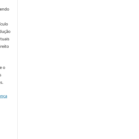
bendo
ículo
odução
tuais
ireito
e o
s
s.
ença