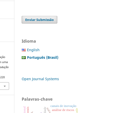
Enviar Submissão
Idioma
English
Português (Brasil)
cação
em uma
rodução
5220
Open Journal Systems
Palavras-chave
canais de inovação
análise de riscos